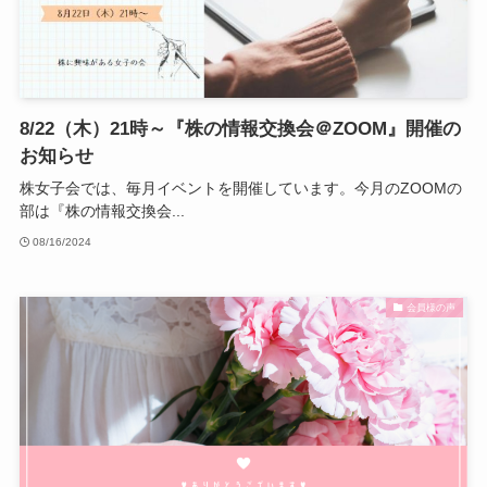
8/22（木）21時～『株の情報交換会＠ZOOM』開催の
お知らせ
株女子会では、毎月イベントを開催しています。今月のZOOMの
部は『株の情報交換会...
08/16/2024
会員様の声