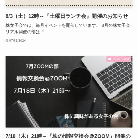
8/3（土）12時～『土曜日ランチ会』開催のお知らせ
株女子会では、毎月イベントを開催しています。 8月の株女子会
リアル開催の部は『...
07/31/2024
イベント告知
7/18（木）21時～『株の情報交換会＠ZOOM』開催の