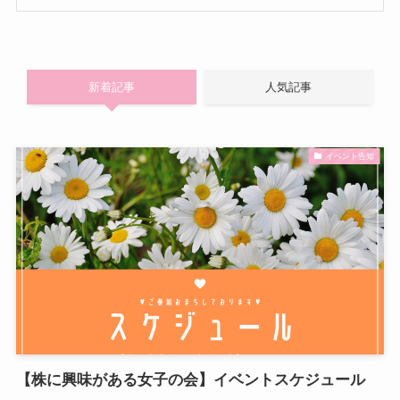
新着記事
人気記事
イベント告知
【株に興味がある女子の会】イベントスケジュール