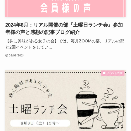
2024年8月：リアル開催の部『土曜日ランチ会』参加
者様の声と感想の記事ブログ紹介
【株に興味がある女子の会】では、毎月ZOOMの部、リアルの部
と2回イベントをしてい...
08/08/2024
イベント告知