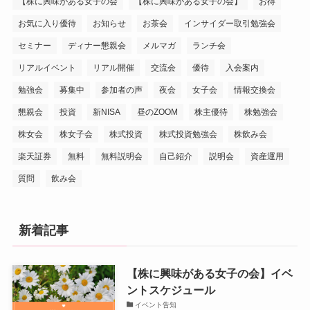
【株に興味がある女子の会
【株に興味がある女子の会】
お得
お気に入り優待
お知らせ
お茶会
インサイダー取引勉強会
セミナー
ディナー懇親会
メルマガ
ランチ会
リアルイベント
リアル開催
交流会
優待
入会案内
勉強会
募集中
参加者の声
夜会
女子会
情報交換会
懇親会
投資
新NISA
昼のZOOM
株主優待
株勉強会
株女会
株女子会
株式投資
株式投資勉強会
株飲み会
楽天証券
無料
無料説明会
自己紹介
説明会
資産運用
質問
飲み会
新着記事
【株に興味がある女子の会】イベ
ントスケジュール
イベント告知