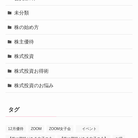
未分類
株の始め方
株主優待
株式投資
株式投資お得術
株式投資のお悩み
タグ
12月優待
ZOOM
ZOOM女子会
イベント