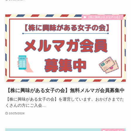
【株に興味がある女子の会】
【株に興味がある女子の会】無料メルマガ会員募集中
【株に興味がある女子の会】を運営しています。おかげさまでた
くさんの方にご入会...
10/25/2024