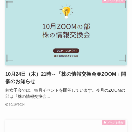
イベント告知
10月24日（木）21時～「株の情報交換会＠ZOOM」開
催のお知らせ
株女子会では、毎月イベントを開催しています。今月のZOOMの
部は『株の情報交換会...
10/16/2024
イベント告知