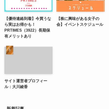
【優待連絡到着】今買うな
【株に興味がある女子の
ら実はお得かも！
会】イベントスケジュール
PRTIMES（3922）長期保
有メリットあり
サイト運営者プロフィー
ル：大川綾香
新着記事