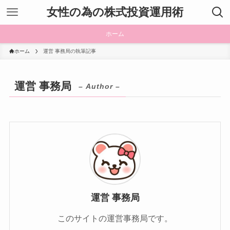
女性の為の株式投資運用術
ホーム
ホーム
運営 事務局の執筆記事
運営 事務局
– Author –
運営 事務局
このサイトの運営事務局です。