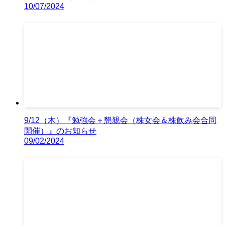
10/07/2024
9/12（木）『勉強会＋懇親会（株女会＆株飲み会合同
開催）』のお知らせ
09/02/2024