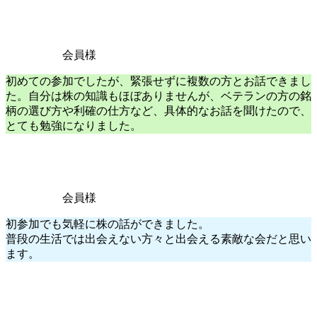
会員様
初めての参加でしたが、緊張せずに複数の方とお話できまし
た。自分は株の知識もほぼありませんが、ベテランの方の銘
柄の選び方や利確の仕方など、具体的なお話を聞けたので、
とても勉強になりました。
会員様
初参加でも気軽に株の話ができました。
普段の生活では出会えない方々と出会える素敵な会だと思い
ます。