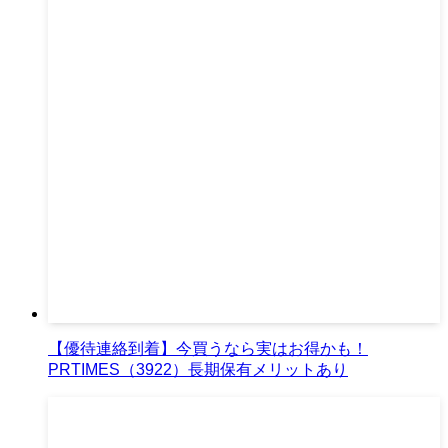
【優待連絡到着】今買うなら実はお得かも！
PRTIMES（3922）長期保有メリットあり