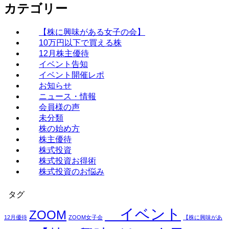
カテゴリー
【株に興味がある女子の会】
10万円以下で買える株
12月株主優待
イベント告知
イベント開催レポ
お知らせ
ニュース・情報
会員様の声
未分類
株の始め方
株主優待
株式投資
株式投資お得術
株式投資のお悩み
タグ
イベント
ZOOM
12月優待
ZOOM女子会
【株に興味があ