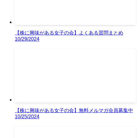
【株に興味がある女子の会】よくある質問まとめ
10/29/2024
【株に興味がある女子の会】無料メルマガ会員募集中
10/25/2024