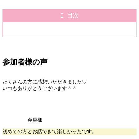
目次
参加者様の声
たくさんの方に感想いただきました♡
いつもありがとうございます＾＾
会員様
初めての方とお話できて楽しかったです。