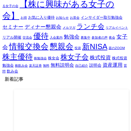
【株に興味がある女子の
る女子の会
会】
お気に入り優待
インサイダー取引勉強会
お得
お知らせ
お茶会
ランチ会
セミナー
ディナー懇親会
メルマガ
リアルイベント
優待
女子
勉強会
リアル開催
交流会
入会案内
募集中
参加者の声
夜会
情報交換会
懇親会
新NISA
会
投資
昼のZOOM
株主優待
株女子会
株式投資
株女会
株式投資
株勉強会
資産運用
無料説明会
説明会
勉強会
株飲み会
楽天証券
無料
自己紹介
質
飲み会
問
新着記事