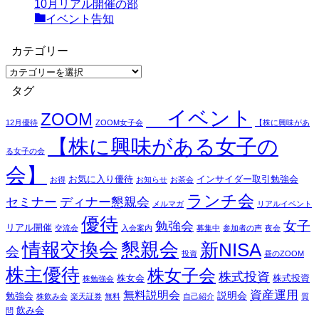
10月リアル開催の部
イベント告知
カテゴリー
カ
テ
タグ
ゴ
イベント
リ
ZOOM
12月優待
ZOOM女子会
【株に興味があ
ー
【株に興味がある女子の
る女子の会
会】
お気に入り優待
インサイダー取引勉強会
お得
お知らせ
お茶会
ランチ会
セミナー
ディナー懇親会
メルマガ
リアルイベント
優待
女子
勉強会
リアル開催
交流会
入会案内
募集中
参加者の声
夜会
情報交換会
懇親会
新NISA
会
投資
昼のZOOM
株主優待
株女子会
株式投資
株女会
株式投資
株勉強会
資産運用
無料説明会
説明会
勉強会
株飲み会
楽天証券
無料
自己紹介
質
飲み会
問