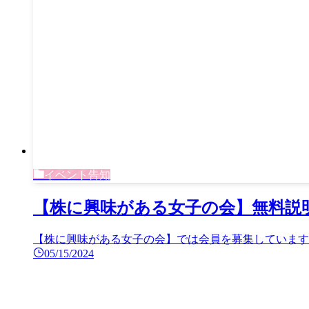
イベント告知
【株に興味がある女子の会】無料説明
【株に興味がある女子の会】では会員を募集しています。
05/15/2024