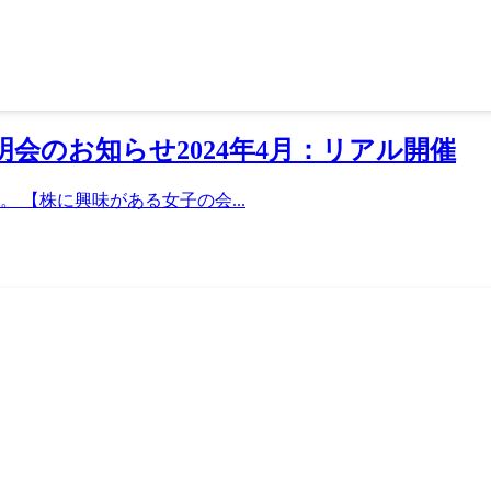
会のお知らせ2024年4月：リアル開催
 【株に興味がある女子の会...