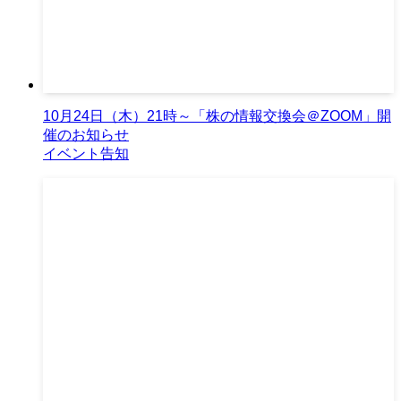
10月24日（木）21時～「株の情報交換会＠ZOOM」開
催のお知らせ
イベント告知