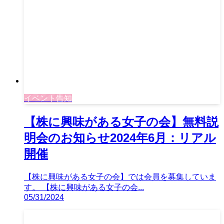
イベント告知
【株に興味がある女子の会】無料説
明会のお知らせ2024年6月：リアル
開催
【株に興味がある女子の会】では会員を募集していま
す。 【株に興味がある女子の会...
05/31/2024