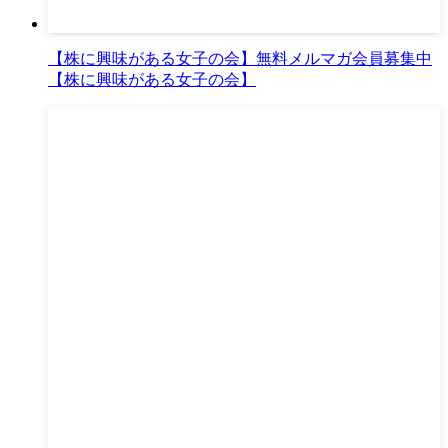
【株に興味がある女子の会】無料メルマガ会員募集中
【株に興味がある女子の会】