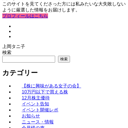
このサイトを見てくださった方には私みたいな大失敗しない
ように厳選した情報をお届けします。
プロフィールはこちら
上岡タニ子
検索
検索
カテゴリー
【株に興味がある女子の会】
10万円以下で買える株
12月株主優待
イベント告知
イベント開催レポ
お知らせ
ニュース・情報
会員様の声