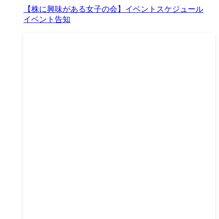
【株に興味がある女子の会】イベントスケジュール
イベント告知