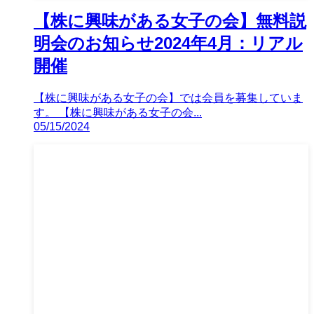
【株に興味がある女子の会】無料説
明会のお知らせ2024年4月：リアル
開催
【株に興味がある女子の会】では会員を募集していま
す。 【株に興味がある女子の会...
05/15/2024