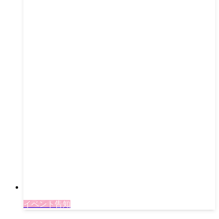
イベント告知