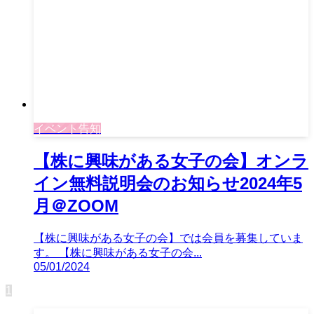
イベント告知
【株に興味がある女子の会】オンラ
イン無料説明会のお知らせ2024年5
月＠ZOOM
【株に興味がある女子の会】では会員を募集していま
す。 【株に興味がある女子の会...
05/01/2024
1