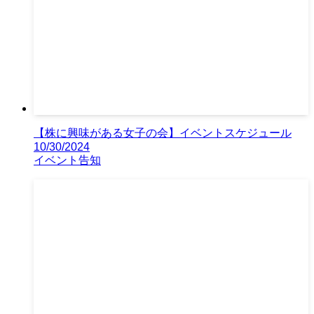
【株に興味がある女子の会】イベントスケジュール
10/30/2024
イベント告知