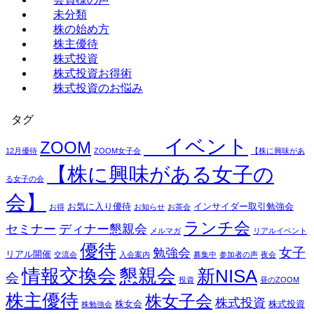
未分類
株の始め方
株主優待
株式投資
株式投資お得術
株式投資のお悩み
タグ
イベント
ZOOM
12月優待
ZOOM女子会
【株に興味があ
【株に興味がある女子の
る女子の会
会】
お気に入り優待
インサイダー取引勉強会
お得
お知らせ
お茶会
ランチ会
セミナー
ディナー懇親会
メルマガ
リアルイベント
優待
女子
勉強会
リアル開催
交流会
入会案内
募集中
参加者の声
夜会
情報交換会
懇親会
新NISA
会
投資
昼のZOOM
株主優待
株女子会
株式投資
株女会
株式投資
株勉強会