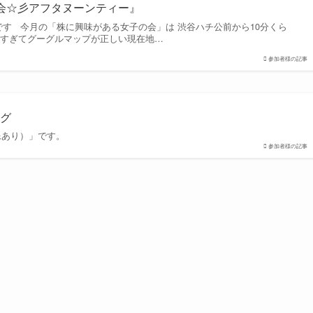
会☆彡アフタヌーンティー』
す 今月の「株に興味がある女子の会」は 渋谷ハチ公前から10分くら
多すぎてグーグルマップが正しい現在地…
参加者様の記事
グ
像あり）」です。
参加者様の記事